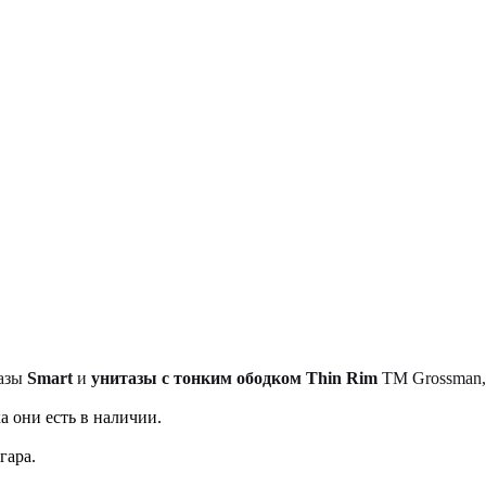
тазы
Smart
и
унитазы с тонким ободком Thin Rim
TM Grossman, 
а они есть в наличии.
гара.