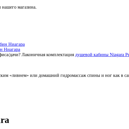
 нашего магазина.
ин Ниагара
фиса/дачи? Лаконичная комплектация
душевой кабины Niagara P
ским «ливнем» или домашний гидромассаж спины и ног как в с
ra