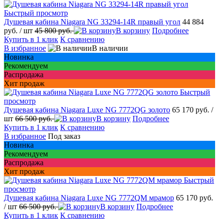
Быстрый просмотр
Душевая кабина Niagara NG 33294-14R правый угол
44 884
руб.
/ шт
45 800 руб.
В корзину
Подробнее
Купить в 1 клик
К сравнению
В избранное
В наличии
Новинка
Рекомендуем
Распродажа
Хит продаж
Быстрый
просмотр
Душевая кабина Niagara Luxe NG 7772QG золото
65 170 руб.
/
шт
66 500 руб.
В корзину
Подробнее
Купить в 1 клик
К сравнению
В избранное
Под заказ
Новинка
Рекомендуем
Распродажа
Хит продаж
Быстрый
просмотр
Душевая кабина Niagara Luxe NG 7772QM мрамор
65 170 руб.
/ шт
66 500 руб.
В корзину
Подробнее
Купить в 1 клик
К сравнению