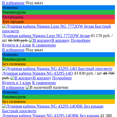
В избранное
Под заказ
Новинка
Рекомендуем
Распродажа
Хит продаж
Быстрый
просмотр
Душевая кабина Niagara Luxe NG 7772QW белая
65 170 руб.
/
шт
66 500 руб.
В корзину
Подробнее
Купить в 1 клик
К сравнению
В избранное
Под заказ
Новинка
Рекомендуем
Без силикона
Быстрый просмотр
Душевая кабина Niagara NG 43295-14Q
43 830 руб.
/ шт
48 700
руб.
В корзину
Подробнее
Купить в 1 клик
К сравнению
В избранное
В наличии
Новинка
Рекомендуем
Без силикона
Быстрый просмотр
Душевая кабина Niagara NG 43295-14QBK Без крыши
41 580