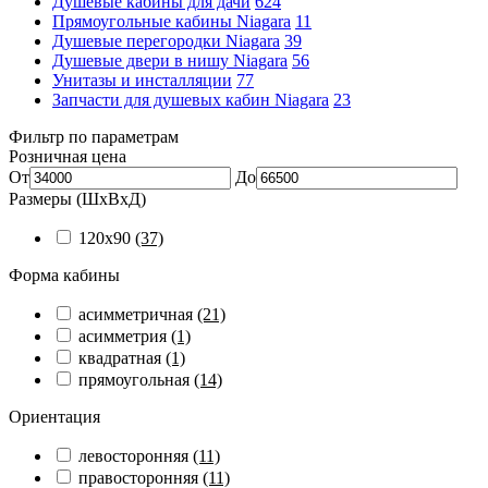
Душевые кабины для дачи
624
Прямоугольные кабины Niagara
11
Душевые перегородки Niagara
39
Душевые двери в нишу Niagara
56
Унитазы и инсталляции
77
Запчасти для душевых кабин Niagara
23
Фильтр по параметрам
Розничная цена
От
До
Размеры (ШхВхД)
120x90
(37)
Форма кабины
асимметричная
(21)
асимметрия
(1)
квадратная
(1)
прямоугольная
(14)
Ориентация
левосторонняя
(11)
правосторонняя
(11)