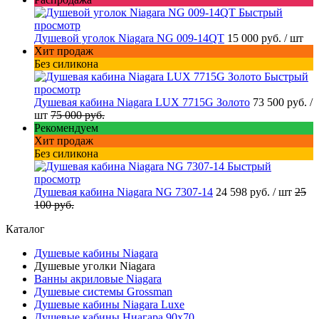
Быстрый
просмотр
Душевой уголок Niagara NG 009-14QT
15 000 руб.
/ шт
Хит продаж
Без силикона
Быстрый
просмотр
Душевая кабина Niagara LUX 7715G Золото
73 500 руб.
/
шт
75 000 руб.
Рекомендуем
Хит продаж
Без силикона
Быстрый
просмотр
Душевая кабина Niagara NG 7307-14
24 598 руб.
/ шт
25
100 руб.
Каталог
Душевые кабины Niagara
Душевые уголки Niagara
Ванны акриловые Niagara
Душевые системы Grossman
Душевые кабины Niagara Luxe
Душевые кабины Ниагара 90x70