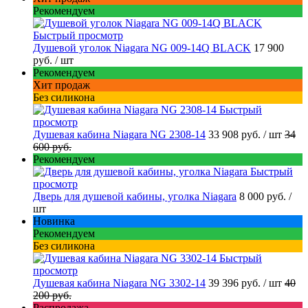
Рекомендуем
Быстрый просмотр
Душевой уголок Niagara NG 009-14Q BLACK
17 900
руб.
/ шт
Рекомендуем
Хит продаж
Без силикона
Быстрый
просмотр
Душевая кабина Niagara NG 2308-14
33 908 руб.
/ шт
34
600 руб.
Рекомендуем
Быстрый
просмотр
Дверь для душевой кабины, уголка Niagara
8 000 руб.
/
шт
Новинка
Рекомендуем
Без силикона
Быстрый
просмотр
Душевая кабина Niagara NG 3302-14
39 396 руб.
/ шт
40
200 руб.
Распродажа