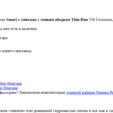
тазы
Smart
и
унитазы с тонким ободком Thin Rim
TM Grossman, 
а они есть в наличии.
гара.
 нашего магазина.
ин Ниагара
фиса/дачи? Лаконичная комплектация
душевой кабины Niagara P
ским «ливнем» или домашний гидромассаж спины и ног как в с