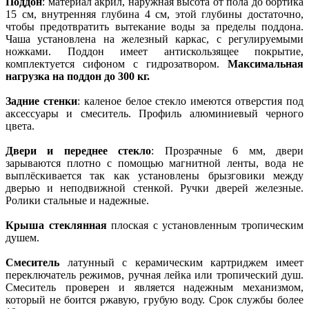
Поддон
: материал акрил, наружная высота от пола до бортика
15 см, внутренняя глубина 4 см, этой глубины достаточно,
чтобы предотвратить вытекание воды за пределы поддона.
Чаша установлена на железный каркас, с регулируемыми
ножками. Поддон имеет антискользящее покрытие,
комплектуется сифоном с гидрозатвором.
Максимальная
нагрузка на поддон до 300 кг.
Задние стенки
: каленое белое стекло имеются отверстия под
аксессуары и смеситель. Профиль алюминиевый черного
цвета.
Двери и переднее стекло
: Прозрачные 6 мм, двери
зарываются плотно с помощью магнитной ленты, вода не
выплёскивается так как установлены брызговики между
дверью и неподвижной стенкой. Ручки дверей железные.
Ролики стальные и надежные.
Крыша стеклянная
плоская с установленным тропическим
душем.
Смеситель
латунный с керамическим картриджем имеет
переключатель режимов, ручная лейка или тропический душ.
Смеситель проверен и является надежным механизмом,
который не боится ржавую, грубую воду. Срок службы более