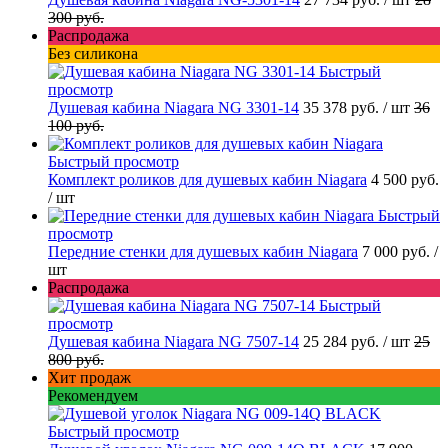
300 руб.
Распродажа
Без силикона
Быстрый
просмотр
Душевая кабина Niagara NG 3301-14
35 378 руб.
/ шт
36
100 руб.
Быстрый просмотр
Комплект роликов для душевых кабин Niagara
4 500 руб.
/ шт
Быстрый
просмотр
Передние стенки для душевых кабин Niagara
7 000 руб.
/
шт
Распродажа
Быстрый
просмотр
Душевая кабина Niagara NG 7507-14
25 284 руб.
/ шт
25
800 руб.
Хит продаж
Рекомендуем
Быстрый просмотр