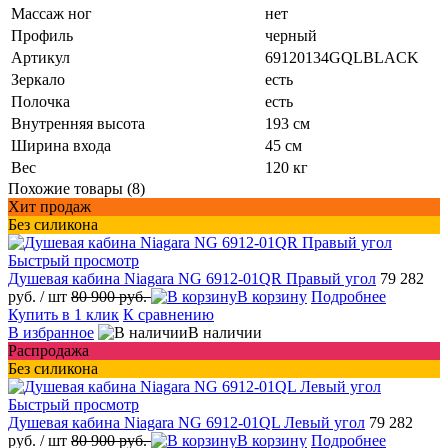
Массаж ног
нет
Профиль
черный
Артикул
69120134GQLBLACK
Зеркало
есть
Полочка
есть
Внутренняя высота
193 см
Ширина входа
45 см
Вес
120 кг
Похожие товары (8)
Хит продаж
Без силикона
Быстрый просмотр
Душевая кабина Niagara NG 6912-01QR Правый угол
79 282
руб.
/ шт
80 900 руб.
В корзину
Подробнее
Купить в 1 клик
К сравнению
В избранное
В наличии
Распродажа
Без силикона
Быстрый просмотр
Душевая кабина Niagara NG 6912-01QL Левый угол
79 282
руб.
/ шт
80 900 руб.
В корзину
Подробнее