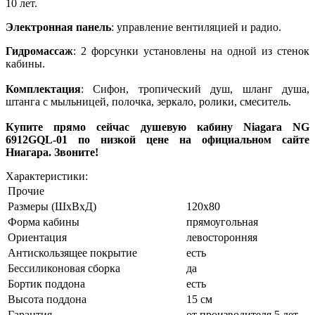
10 лет.
Электронная панель
: управление вентиляцией и радио.
Гидромассаж
: 2 форсунки установлены на одной из стенок
кабины.
Комплектация
: Сифон, тропический душ, шланг душа,
штанга с мыльницей, полочка, зеркало, ролики, смеситель.
Купите прямо сейчас душевую кабину Niagara NG
6912GQL-01 по низкой цене на официальном сайте
Ниагара. Звоните!
Характеристики:
Прочие
Размеры (ШхВхД)
120x80
Форма кабины
прямоугольная
Ориентация
левосторонняя
Антискользящее покрытие
есть
Беcсиликоновая сборка
да
Бортик поддона
есть
Высота поддона
15 см
Гарантия
от производителя 5 лет