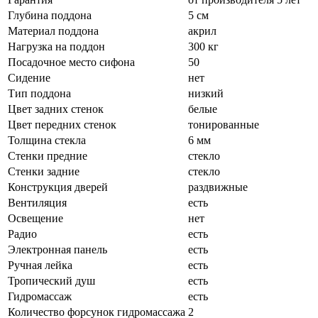
Глубина поддона
5 см
Материал поддона
акрил
Нагрузка на поддон
300 кг
Посадочное место сифона
50
Сидение
нет
Тип поддона
низкий
Цвет задних стенок
белые
Цвет передних стенок
тонированные
Толщина стекла
6 мм
Стенки предние
стекло
Стенки задние
стекло
Конструкция дверей
раздвижные
Вентиляция
есть
Освещение
нет
Радио
есть
Электронная панель
есть
Ручная лейка
есть
Тропический душ
есть
Гидромассаж
есть
Количество форсунок гидромассажа
2