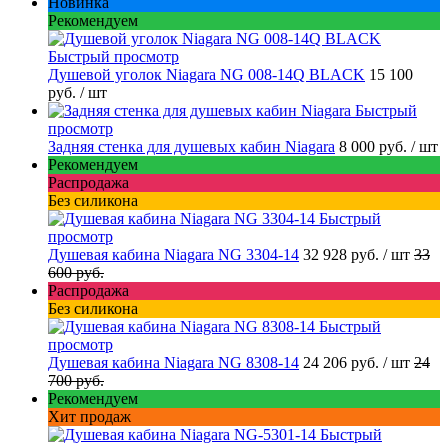
Новинка
Рекомендуем
Быстрый просмотр
Душевой уголок Niagara NG 008-14Q BLACK
15 100
руб.
/ шт
Быстрый
просмотр
Задняя стенка для душевых кабин Niagara
8 000 руб.
/ шт
Рекомендуем
Распродажа
Без силикона
Быстрый
просмотр
Душевая кабина Niagara NG 3304-14
32 928 руб.
/ шт
33
600 руб.
Распродажа
Без силикона
Быстрый
просмотр
Душевая кабина Niagara NG 8308-14
24 206 руб.
/ шт
24
700 руб.
Рекомендуем
Хит продаж
Быстрый