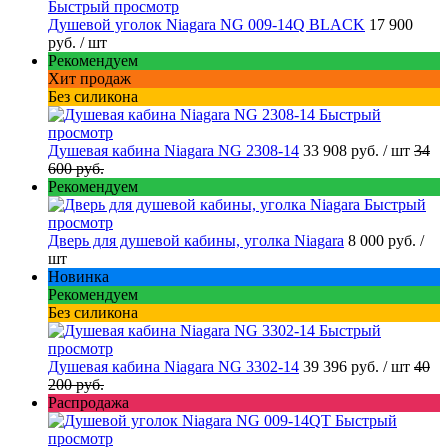
Быстрый просмотр
Душевой уголок Niagara NG 009-14Q BLACK
17 900
руб.
/ шт
Рекомендуем
Хит продаж
Без силикона
Быстрый
просмотр
Душевая кабина Niagara NG 2308-14
33 908 руб.
/ шт
34
600 руб.
Рекомендуем
Быстрый
просмотр
Дверь для душевой кабины, уголка Niagara
8 000 руб.
/
шт
Новинка
Рекомендуем
Без силикона
Быстрый
просмотр
Душевая кабина Niagara NG 3302-14
39 396 руб.
/ шт
40
200 руб.
Распродажа
Быстрый
просмотр