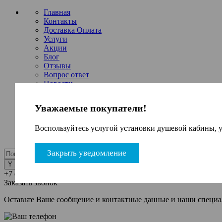
Главная
Контакты
Доставка Оплата
Услуги
Акции
Блог
Отзывы
Вопрос ответ
Новости
Каталог
Купить оптом
Уважаемые покупатели!
Вход
Регистрация
Воспользуйтесь услугой установки душевой кабины, у
Закрыть уведомление
+7 (495) 199-84-04
Заказать звонок
Заказать звонок
Оставьте Ваше сообщение и контактные данные и наши специа