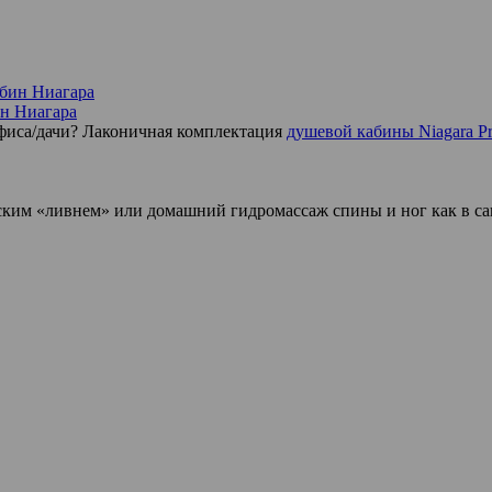
ин Ниагара
фиса/дачи? Лаконичная комплектация
душевой кабины Niagara P
ским «ливнем» или домашний гидромассаж спины и ног как в с