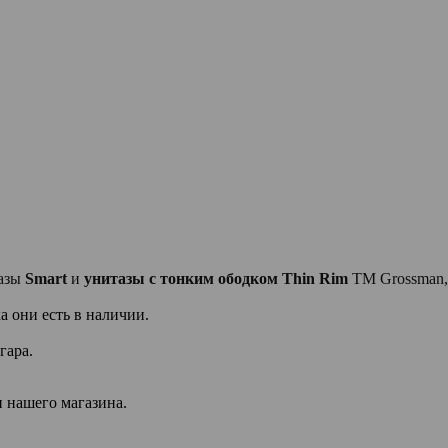
тазы
Smart
и
унитазы с тонким ободком Thin Rim
TM Grossman, 
а они есть в наличии.
гара.
 нашего магазина.