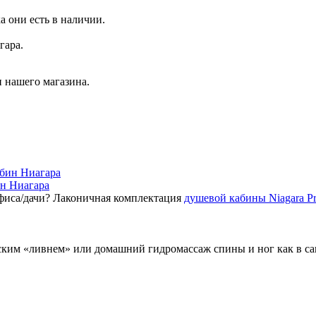
а они есть в наличии.
гара.
 нашего магазина.
ин Ниагара
фиса/дачи? Лаконичная комплектация
душевой кабины Niagara P
ским «ливнем» или домашний гидромассаж спины и ног как в с