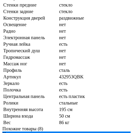
Стенки предние
стекло
Стенки задние
стекло
Конструкция дверей
раздвижные
Освещение
нет
Радио
нет
Электронная панель
нет
Ручная лейка
есть
Тропический душ
нет
Гидромассаж
нет
Массаж ног
нет
Профиль
сталь
Артикул
432953QBK
Зеркало
есть
Полочка
есть
Центральная панель
есть пластик
Ролики
стальные
Внутренняя высота
195 см
Ширина входа
50 см
Вес
86 кг
Похожие товары (8)