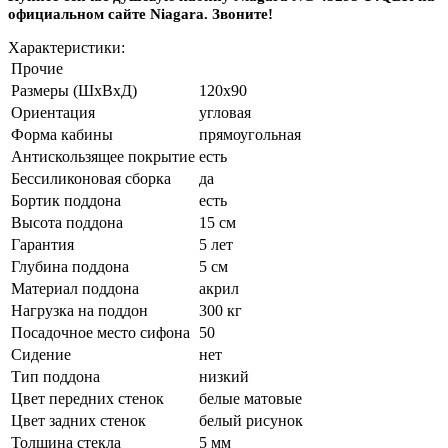
официальном сайте Niagara. Звоните!
Характеристики:
Прочие
Размеры (ШхВхД)
120x90
Ориентация
угловая
Форма кабины
прямоугольная
Антискользящее покрытие
есть
Беcсиликоновая сборка
да
Бортик поддона
есть
Высота поддона
15 см
Гарантия
5 лет
Глубина поддона
5 см
Материал поддона
акрил
Нагрузка на поддон
300 кг
Посадочное место сифона
50
Сидение
нет
Тип поддона
низкий
Цвет передних стенок
белые матовые
Цвет задних стенок
белый рисунок
Толщина стекла
5 мм