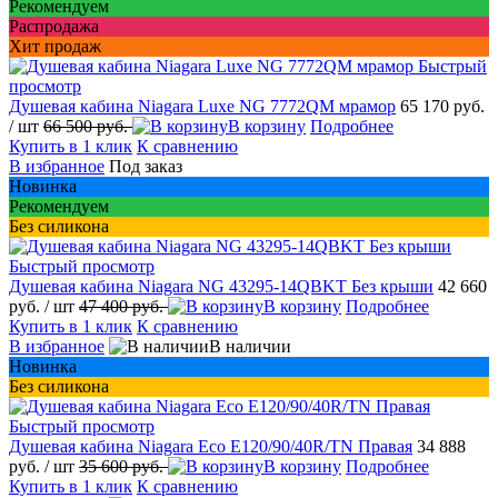
Рекомендуем
Распродажа
Хит продаж
Быстрый
просмотр
Душевая кабина Niagara Luxe NG 7772QM мрамор
65 170 руб.
/ шт
66 500 руб.
В корзину
Подробнее
Купить в 1 клик
К сравнению
В избранное
Под заказ
Новинка
Рекомендуем
Без силикона
Быстрый просмотр
Душевая кабина Niagara NG 43295-14QBKT Без крыши
42 660
руб.
/ шт
47 400 руб.
В корзину
Подробнее
Купить в 1 клик
К сравнению
В избранное
В наличии
Новинка
Без силикона
Быстрый просмотр
Душевая кабина Niagara Eco E120/90/40R/ТN Правая
34 888
руб.
/ шт
35 600 руб.
В корзину
Подробнее
Купить в 1 клик
К сравнению