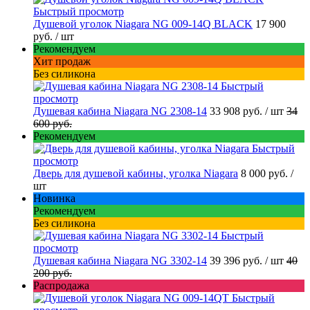
Быстрый просмотр
Душевой уголок Niagara NG 009-14Q BLACK
17 900
руб.
/ шт
Рекомендуем
Хит продаж
Без силикона
Быстрый
просмотр
Душевая кабина Niagara NG 2308-14
33 908 руб.
/ шт
34
600 руб.
Рекомендуем
Быстрый
просмотр
Дверь для душевой кабины, уголка Niagara
8 000 руб.
/
шт
Новинка
Рекомендуем
Без силикона
Быстрый
просмотр
Душевая кабина Niagara NG 3302-14
39 396 руб.
/ шт
40
200 руб.
Распродажа
Быстрый