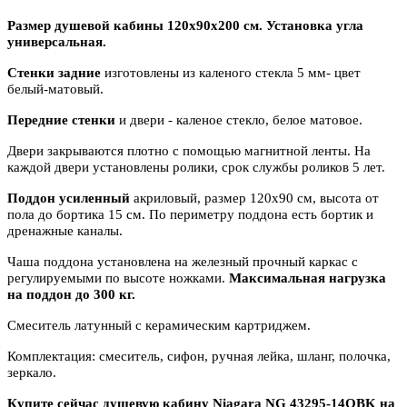
Размер душевой кабины 120x90x200 см. Установка угла
универсальная.
Стенки задние
изготовлены из каленого стекла 5 мм- цвет
белый-матовый.
Передние стенки
и двери - каленое стекло, белое матовое.
Двери закрываются плотно с помощью магнитной ленты. На
каждой двери установлены ролики, срок службы роликов 5 лет.
Поддон усиленный
акриловый, размер 120x90 см, высота от
пола до бортика 15 см. По периметру поддона есть бортик и
дренажные каналы.
Чаша поддона установлена на железный прочный каркас с
регулируемыми по высоте ножками.
Максимальная нагрузка
на поддон до 300 кг.
Смеситель латунный с керамическим картриджем.
Комплектация: смеситель, сифон, ручная лейка, шланг, полочка,
зеркало.
Купите сейчас душевую кабину Niagara NG 43295-14QBK на