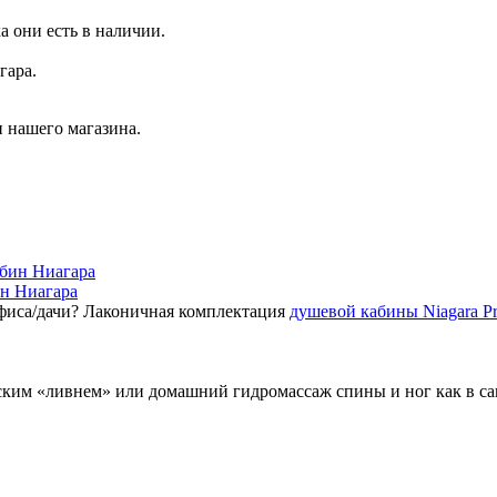
а они есть в наличии.
гара.
 нашего магазина.
ин Ниагара
фиса/дачи? Лаконичная комплектация
душевой кабины Niagara P
ским «ливнем» или домашний гидромассаж спины и ног как в с