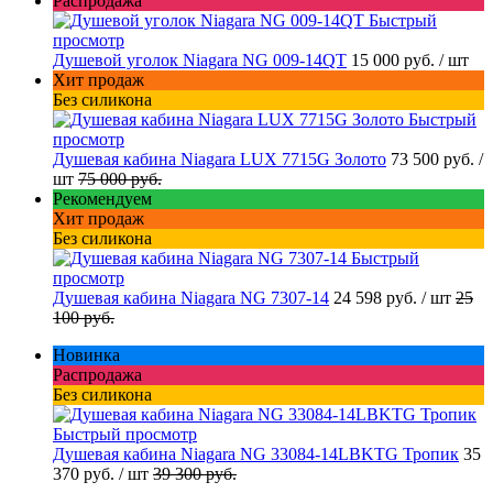
Распродажа
Быстрый
просмотр
Душевой уголок Niagara NG 009-14QT
15 000 руб.
/ шт
Хит продаж
Без силикона
Быстрый
просмотр
Душевая кабина Niagara LUX 7715G Золото
73 500 руб.
/
шт
75 000 руб.
Рекомендуем
Хит продаж
Без силикона
Быстрый
просмотр
Душевая кабина Niagara NG 7307-14
24 598 руб.
/ шт
25
100 руб.
Новинка
Распродажа
Без силикона
Быстрый просмотр
Душевая кабина Niagara NG 33084-14LBKTG Тропик
35
370 руб.
/ шт
39 300 руб.