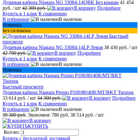
Душевая кабина Niagara NG 33084-14QBK Без крыши
41 454
руб.
/ шт
42 300 руб.
В корзину
Подробнее
Купить в 1 клик
К сравнению
В избранное
В наличии
Новинка
Без силикона
Быстрый
просмотр
Душевая кабина Niagara NG 33084-14LP Левая
38 430 руб.
/ шт
42 700 руб.
В корзину
Подробнее
Купить в 1 клик
К сравнению
В избранное
В наличии
Новинка
Быстрый просмотр
Душевая кабина Niagara Promo P100/80/40R/MT/BKT Тропик
33 614 руб.
/ шт
34 300 руб.
В корзину
Подробнее
Купить в 1 клик
К сравнению
В избранное
В наличии
39 300 руб.
Экономия:
786 руб.
38 514 руб.
/ шт
В корзину
КУПИТЬ
Кол-во:
Купить с бесплатной доставкой