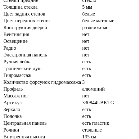
Стенки предние
стекло
Толщина стекла
5 мм
Цвет задних стенок
белые
Цвет передних стенок
белые матовые
Конструкция дверей
раздвижные
Вентиляция
нет
Освещение
нет
Радио
нет
Электронная панель
нет
Ручная лейка
есть
Тропический душ
есть
Гидромассаж
есть
Количество форсунок гидромассажа
3
Профиль
алюминий
Массаж ног
нет
Артикул
330844LBKTG
Зеркало
есть
Полочка
есть
Центральная панель
есть пластик
Ролики
стальные
Внутренняя высота
195 см