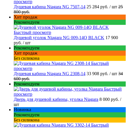
просмотр
Душевая кабина Niagara NG 7507-14
25 284 руб.
/ шт
25
800 руб.
Хит продаж
Рекомендуем
Быстрый просмотр
Душевой уголок Niagara NG 009-14Q BLACK
17 900
руб.
/ шт
Рекомендуем
Хит продаж
Без силикона
Быстрый
просмотр
Душевая кабина Niagara NG 2308-14
33 908 руб.
/ шт
34
600 руб.
Рекомендуем
Быстрый
просмотр
Дверь для душевой кабины, уголка Niagara
8 000 руб.
/
шт
Новинка
Рекомендуем
Без силикона
Быстрый