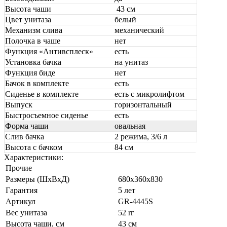
Высота чаши
43 см
Цвет унитаза
белый
Механизм слива
механический
Полочка в чаше
нет
Функция «Антивсплеск»
есть
Установка бачка
на унитаз
Функция биде
нет
Бачок в комплекте
есть
Сиденье в комплекте
есть с микролифтом
Выпуск
горизонтальный
Быстросъемное сиденье
есть
Форма чаши
овальная
Слив бачка
2 режима, 3/6 л
Высота с бачком
84 см
Характеристики:
Прочие
Размеры (ШхВхД)
680x360x830
Гарантия
5 лет
Артикул
GR-4445S
Вес унитаза
52 rг
Высота чаши, см
43 см