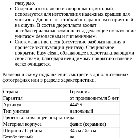
глазурью.
Сидение изготовлено из дюропласта, который
используется для изготовления надежных крышек для
унитазов. Дюропласт стойкий к царапинам и приятный
на ощупь. В состав дюропласта входят
антибактериальные компоненты, делающие пользование
унитазом безопасным и гигиеничным.
Система антивсплеск (отсутствие разбрызгивания в
процессе эксплуатации унитаза). Специальное
покрытие Easy clean, обладающее водоотталкивающими
свойствами, благодаря невидимому покрытию изделие
легко очищается.
Размеры и схему подключения смотрите в дополнительных
фотографиях или в разделе характеристики.
Страна
Германия
Гарантия
от производителя 5 лет
Артикул
4445S
Тип унитаза
напольный
Грязеотталкивающее покрытие
да
Материал корпуса
фаянс (керамика)
Ширина / Глубина
34 см / 62 см
Безободковый
да