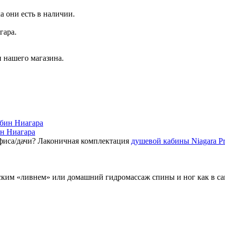
а они есть в наличии.
гара.
 нашего магазина.
ин Ниагара
фиса/дачи? Лаконичная комплектация
душевой кабины Niagara P
ским «ливнем» или домашний гидромассаж спины и ног как в с