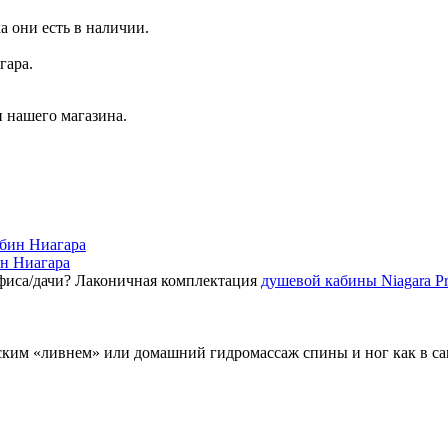
а они есть в наличии.
гара.
 нашего магазина.
ин Ниагара
фиса/дачи? Лаконичная комплектация
душевой кабины Niagara P
ским «ливнем» или домашний гидромассаж спины и ног как в с