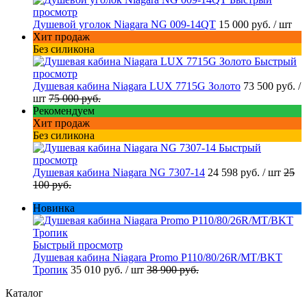
просмотр
Душевой уголок Niagara NG 009-14QT
15 000 руб.
/ шт
Хит продаж
Без силикона
Быстрый
просмотр
Душевая кабина Niagara LUX 7715G Золото
73 500 руб.
/
шт
75 000 руб.
Рекомендуем
Хит продаж
Без силикона
Быстрый
просмотр
Душевая кабина Niagara NG 7307-14
24 598 руб.
/ шт
25
100 руб.
Новинка
Быстрый просмотр
Душевая кабина Niagara Promo P110/80/26R/MT/BKT
Тропик
35 010 руб.
/ шт
38 900 руб.
Каталог