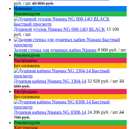
руб.
/ шт
40 800 руб.
Новинка
Рекомендуем
Быстрый просмотр
Душевой уголок Niagara NG 008-14Q BLACK
15 100
руб.
/ шт
Быстрый
просмотр
Задняя стенка для душевых кабин Niagara
8 000 руб.
/ шт
Рекомендуем
Распродажа
Без силикона
Быстрый
просмотр
Душевая кабина Niagara NG 3304-14
32 928 руб.
/ шт
33
600 руб.
Распродажа
Без силикона
Быстрый
просмотр
Душевая кабина Niagara NG 8308-14
24 206 руб.
/ шт
24
700 руб.
Рекомендуем
Хит продаж