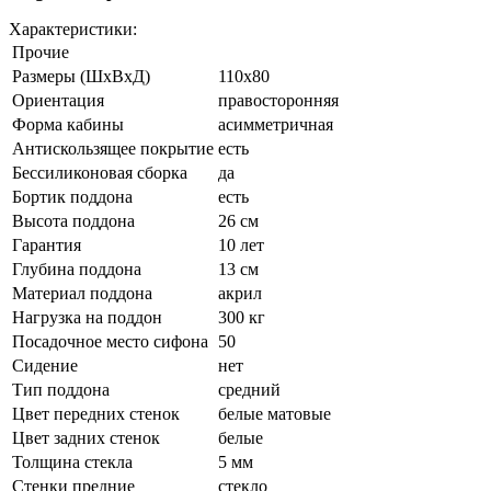
Характеристики:
Прочие
Размеры (ШхВхД)
110x80
Ориентация
правосторонняя
Форма кабины
асимметричная
Антискользящее покрытие
есть
Беcсиликоновая сборка
да
Бортик поддона
есть
Высота поддона
26 см
Гарантия
10 лет
Глубина поддона
13 см
Материал поддона
акрил
Нагрузка на поддон
300 кг
Посадочное место сифона
50
Сидение
нет
Тип поддона
средний
Цвет передних стенок
белые матовые
Цвет задних стенок
белые
Толщина стекла
5 мм
Стенки предние
стекло