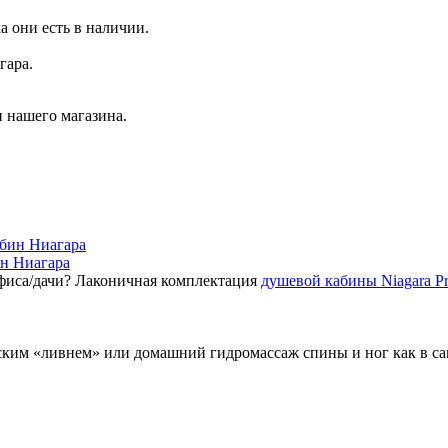
а они есть в наличии.
гара.
 нашего магазина.
ин Ниагара
фиса/дачи? Лаконичная комплектация
душевой кабины Niagara P
ским «ливнем» или домашний гидромассаж спины и ног как в с