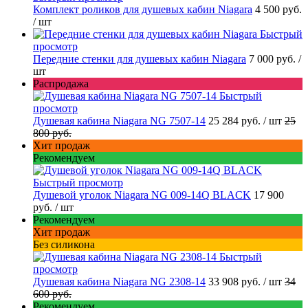
Комплект роликов для душевых кабин Niagara
4 500 руб.
/ шт
Быстрый
просмотр
Передние стенки для душевых кабин Niagara
7 000 руб.
/
шт
Распродажа
Быстрый
просмотр
Душевая кабина Niagara NG 7507-14
25 284 руб.
/ шт
25
800 руб.
Хит продаж
Рекомендуем
Быстрый просмотр
Душевой уголок Niagara NG 009-14Q BLACK
17 900
руб.
/ шт
Рекомендуем
Хит продаж
Без силикона
Быстрый
просмотр
Душевая кабина Niagara NG 2308-14
33 908 руб.
/ шт
34
600 руб.
Рекомендуем