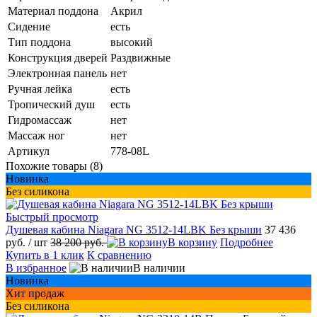
Материал поддона
Акрил
Сидение
есть
Тип поддона
высокий
Конструкция дверей
Раздвижные
Электронная панель
нет
Ручная лейка
есть
Тропический душ
есть
Гидромассаж
нет
Массаж ног
нет
Артикул
778-08L
Похожие товары (8)
Новинка
Без силикона
Быстрый просмотр
Душевая кабина Niagara NG 3512-14LBK Без крыши
37 436
руб.
/ шт
38 200 руб.
В корзину
Подробнее
Купить в 1 клик
К сравнению
В избранное
В наличии
Новинка
Хит продаж
Без силикона