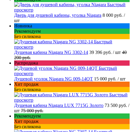
Быстрый
просмотр
Дверь для душевой кабины, уголка Niagara
8 000 руб.
/
шт
Новинка
Рекомендуем
Без силикона
Быстрый
просмотр
Душевая кабина Niagara NG 3302-14
39 396 руб.
/ шт
40
200 руб.
Распродажа
Быстрый
просмотр
Душевой уголок Niagara NG 009-14QT
15 000 руб.
/ шт
Хит продаж
Без силикона
Быстрый
просмотр
Душевая кабина Niagara LUX 7715G Золото
73 500 руб.
/
шт
75 000 руб.
Рекомендуем
Хит продаж
Без силикона
Быстрый