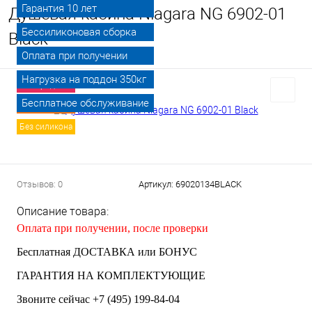
Гарантия 10 лет
Душевая кабина Niagara NG 6902-01
Бессиликоновая сборка
Black
Оплата при получении
Нагрузка на поддон 350кг
Распродажа
Бесплатное обслуживание
Хит продаж
Без силикона
Отзывов: 0
Артикул:
69020134BLACK
Описание товара:
Оплата при получении, после проверки
Бесплатная ДОСТАВКА или БОНУС
ГАРАНТИЯ НА КОМПЛЕКТУЮЩИЕ
Звоните сейчас +7 (495) 199-84-04