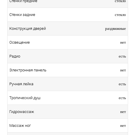
Стенки предние
стекло
Стенки задние
стекло
Конструкция дверей
раздвижные
Освещение
нет
Радио
есть
Электронная панель
нет
Ручная лейка
есть
Тропический душ
есть
Гидромассаж
нет
Массаж ног
нет