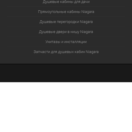
Душевые кабины для дачи
Прямоугольные кабины Niagara
Душевые перегородки Niagara
Душевые двери в нишу Niagara
Унитазы и инсталляции
Запчасти для душевых кабин Niagara