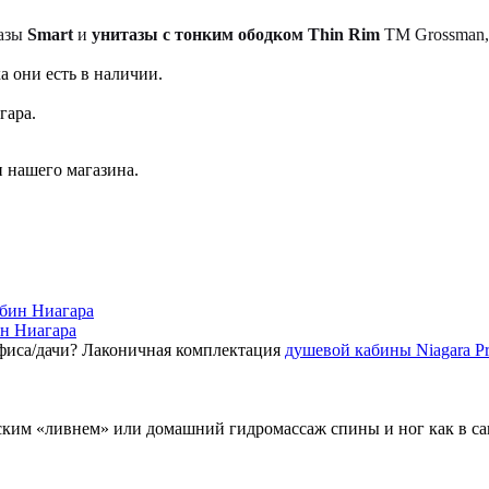
тазы
Smart
и
унитазы с тонким ободком Thin Rim
TM Grossman, 
а они есть в наличии.
гара.
 нашего магазина.
ин Ниагара
фиса/дачи? Лаконичная комплектация
душевой кабины Niagara P
ским «ливнем» или домашний гидромассаж спины и ног как в с