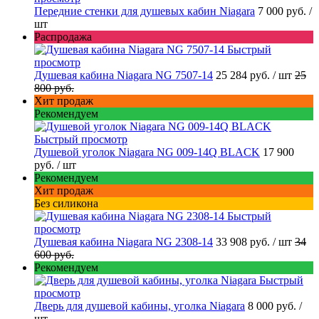
Передние стенки для душевых кабин Niagara
7 000 руб.
/
шт
Распродажа
Быстрый
просмотр
Душевая кабина Niagara NG 7507-14
25 284 руб.
/ шт
25
800 руб.
Хит продаж
Рекомендуем
Быстрый просмотр
Душевой уголок Niagara NG 009-14Q BLACK
17 900
руб.
/ шт
Рекомендуем
Хит продаж
Без силикона
Быстрый
просмотр
Душевая кабина Niagara NG 2308-14
33 908 руб.
/ шт
34
600 руб.
Рекомендуем
Быстрый
просмотр
Дверь для душевой кабины, уголка Niagara
8 000 руб.
/
шт