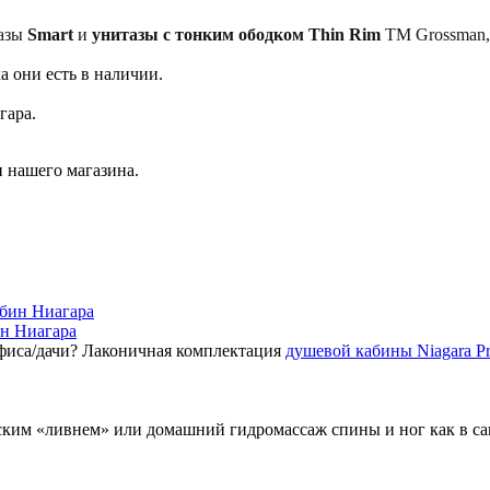
тазы
Smart
и
унитазы с тонким ободком Thin Rim
TM Grossman, 
а они есть в наличии.
гара.
 нашего магазина.
ин Ниагара
фиса/дачи? Лаконичная комплектация
душевой кабины Niagara P
ским «ливнем» или домашний гидромассаж спины и ног как в с