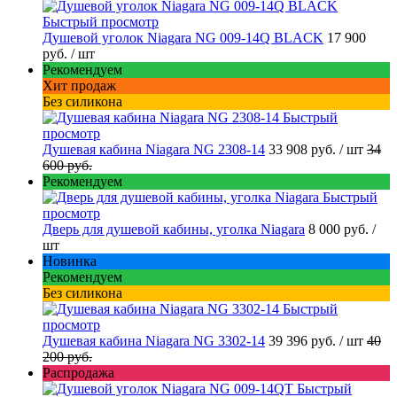
Быстрый просмотр
Душевой уголок Niagara NG 009-14Q BLACK
17 900
руб.
/ шт
Рекомендуем
Хит продаж
Без силикона
Быстрый
просмотр
Душевая кабина Niagara NG 2308-14
33 908 руб.
/ шт
34
600 руб.
Рекомендуем
Быстрый
просмотр
Дверь для душевой кабины, уголка Niagara
8 000 руб.
/
шт
Новинка
Рекомендуем
Без силикона
Быстрый
просмотр
Душевая кабина Niagara NG 3302-14
39 396 руб.
/ шт
40
200 руб.
Распродажа
Быстрый