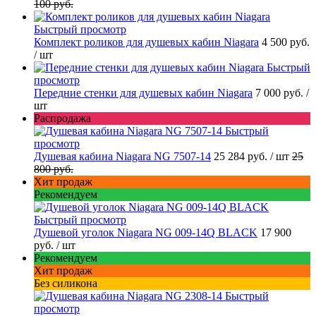
100 руб.
Быстрый просмотр
Комплект роликов для душевых кабин Niagara
4 500 руб.
/ шт
Быстрый
просмотр
Передние стенки для душевых кабин Niagara
7 000 руб.
/
шт
Распродажа
Быстрый
просмотр
Душевая кабина Niagara NG 7507-14
25 284 руб.
/ шт
25
800 руб.
Хит продаж
Рекомендуем
Быстрый просмотр
Душевой уголок Niagara NG 009-14Q BLACK
17 900
руб.
/ шт
Рекомендуем
Хит продаж
Без силикона
Быстрый
просмотр