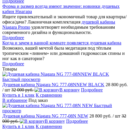
Подробнее
Форма и размер всегда имеют значение: новинки душевых
кабин Ниагара
Ищите привлекательный и экономичный товар для квартиры/
офиса/дачи? Лаконичная комплектация
душевой кабины
Niagara Promo
удовлетворяет необходимым требованиям
современного дизайна и функциональности.
Подробнее
Когда и зачем в ванной комнате появляется душевая кабина
Возможно, вашей мечтой была медитация под тёплым
тропическим «ливнем» или домашний гидромассаж спины и
ног как в санатории?
Подробнее
Товары
Быстрый просмотр
Душевая кабина Niagara NG 777-08NNEW BLACK
28 800 руб.
/ шт
32 000 руб.
В корзину
Подробнее
Купить в 1 клик
К сравнению
В избранное
Под заказ
Быстрый
просмотр
Душевая кабина Niagara NG 777-08N NEW
28 800 руб.
/ шт
32
000 руб.
В корзину
Подробнее
Купить в 1 клик
К сравнению