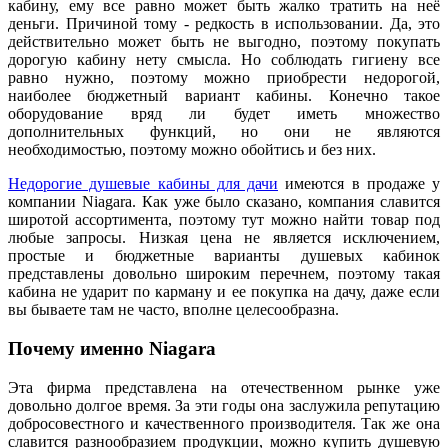
кабину, ему все равно может быть жалко тратить на неё
деньги. Причиной тому - редкость в использовании. Да, это
действительно может быть не выгодно, поэтому покупать
дорогую кабину нету смысла. Но соблюдать гигиену все
равно нужно, поэтому можно приобрести недорогой,
наиболее бюджетный вариант кабины. Конечно такое
оборудование вряд ли будет иметь множество
дополнительных функций, но они не являются
необходимостью, поэтому можно обойтись и без них.
Недорогие душевые кабины для дачи
имеются в продаже у
компании Niagara. Как уже было сказано, компания славится
широтой ассортимента, поэтому тут можно найти товар под
любые запросы. Низкая цена не является исключением,
простые и бюджетные варианты душевых кабинок
представлены довольно широким перечнем, поэтому такая
кабина не ударит по карману и ее покупка на дачу, даже если
вы бываете там не часто, вполне целесообразна.
Почему именно Niagara
Эта фирма представлена на отечественном рынке уже
довольно долгое время. За эти годы она заслужила репутацию
добросовестного и качественного производителя. Так же она
славится разнообразием продукции, можно купить душевую