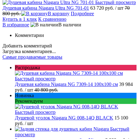
Быстрый просмотр
Душевая кабина Niagara Ultra NG 701-01
63 720 руб.
/ шт
70
800 руб.
В корзину
Подробнее
Купить в 1 клик
К сравнению
В избранное
В наличии
Комментарии
Добавить комментарий
Загрузка комментариев...
Самые продаваемые товары
Распродажа
Быстрый просмотр
Душевая кабина Niagara NG 7309-14 100x100 см
39 984
руб.
/ шт
40 800 руб.
Новинка
Рекомендуем
Быстрый просмотр
Душевой уголок Niagara NG 008-14Q BLACK
15 100
руб.
/ шт
Быстрый
просмотр