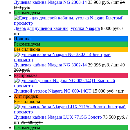
Душевая кабина Niagara NG 2308-14
33 908 руб.
/ шт
34
600 руб.
Рекомендуем
Быстрый
просмотр
Дверь для душевой кабины, уголка Niagara
8 000 руб.
/
шт
Новинка
Рекомендуем
Без силикона
Быстрый
просмотр
Душевая кабина Niagara NG 3302-14
39 396 руб.
/ шт
40
200 руб.
Распродажа
Быстрый
просмотр
Душевой уголок Niagara NG 009-14QT
15 000 руб.
/ шт
Хит продаж
Без силикона
Быстрый
просмотр
Душевая кабина Niagara LUX 7715G Золото
73 500 руб.
/
шт
75 000 руб.
Рекомендуем