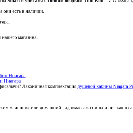
тазы
Smart
и
унитазы с тонким ободком Thin Rim
TM Grossman, 
а они есть в наличии.
гара.
 нашего магазина.
ин Ниагара
фиса/дачи? Лаконичная комплектация
душевой кабины Niagara P
ским «ливнем» или домашний гидромассаж спины и ног как в с