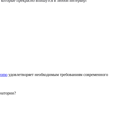
которые прекрасно впишутся в любой интерьер!
romo
удовлетворяет необходимым требованиям современного
анатории?