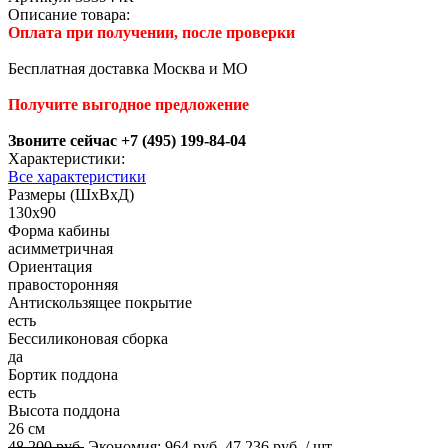
Описание товара:
Оплата при получении, после проверки
Бесплатная доставка Москва и МО
Получите выгодное предложение
Звоните сейчас +7 (495) 199-84-04
Характеристики:
Все характеристики
Размеры (ШхВхД)
130x90
Форма кабины
асимметричная
Ориентация
правосторонняя
Антискользящее покрытие
есть
Беcсиликоновая сборка
да
Бортик поддона
есть
Высота поддона
26 см
48 200 руб.
Экономия:
964 руб.
47 236 руб.
/ шт