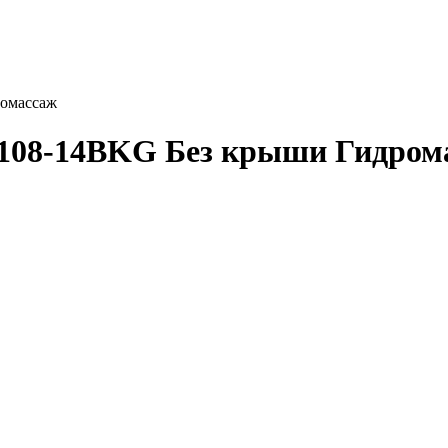
ромассаж
1108-14BKG Без крыши Гидром