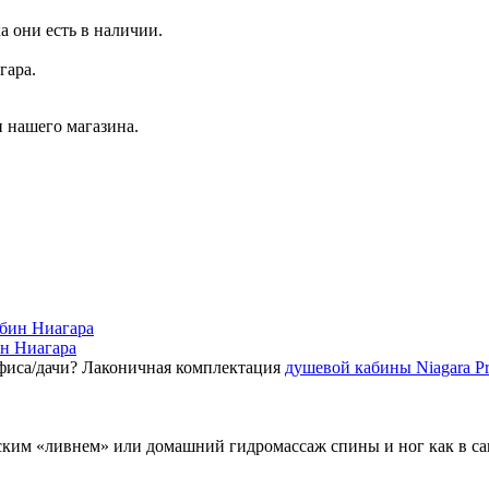
а они есть в наличии.
гара.
 нашего магазина.
ин Ниагара
фиса/дачи? Лаконичная комплектация
душевой кабины Niagara P
ским «ливнем» или домашний гидромассаж спины и ног как в с