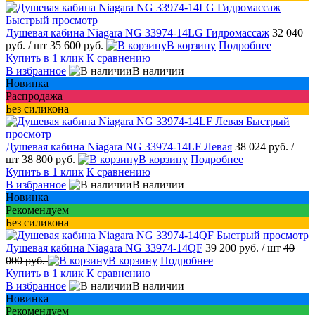
Быстрый просмотр
Душевая кабина Niagara NG 33974-14LG Гидромассаж
32 040
руб.
/ шт
35 600 руб.
В корзину
Подробнее
Купить в 1 клик
К сравнению
В избранное
В наличии
Новинка
Распродажа
Без силикона
Быстрый
просмотр
Душевая кабина Niagara NG 33974-14LF Левая
38 024 руб.
/
шт
38 800 руб.
В корзину
Подробнее
Купить в 1 клик
К сравнению
В избранное
В наличии
Новинка
Рекомендуем
Без силикона
Быстрый просмотр
Душевая кабина Niagara NG 33974-14QF
39 200 руб.
/ шт
40
000 руб.
В корзину
Подробнее
Купить в 1 клик
К сравнению
В избранное
В наличии
Новинка
Рекомендуем