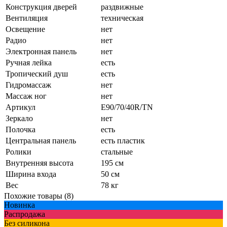
Конструкция дверей
раздвижные
Вентиляция
техническая
Освещение
нет
Радио
нет
Электронная панель
нет
Ручная лейка
есть
Тропический душ
есть
Гидромассаж
нет
Массаж ног
нет
Артикул
E90/70/40R/TN
Зеркало
нет
Полочка
есть
Центральная панель
есть пластик
Ролики
стальные
Внутренняя высота
195 см
Ширина входа
50 см
Вес
78 кг
Похожие товары (8)
Новинка
Распродажа
Без силикона