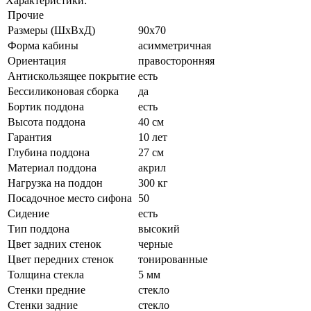
Характеристики:
Прочие
Размеры (ШхВхД)
90x70
Форма кабины
асимметричная
Ориентация
правосторонняя
Антискользящее покрытие
есть
Беcсиликоновая сборка
да
Бортик поддона
есть
Высота поддона
40 см
Гарантия
10 лет
Глубина поддона
27 см
Материал поддона
акрил
Нагрузка на поддон
300 кг
Посадочное место сифона
50
Сидение
есть
Тип поддона
высокий
Цвет задних стенок
черные
Цвет передних стенок
тонированные
Толщина стекла
5 мм
Стенки предние
стекло
Стенки задние
стекло