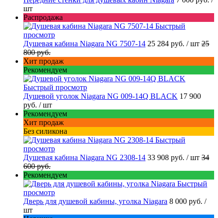
шт
Распродажа
Быстрый
просмотр
Душевая кабина Niagara NG 7507-14
25 284 руб.
/ шт
25
800 руб.
Хит продаж
Рекомендуем
Быстрый просмотр
Душевой уголок Niagara NG 009-14Q BLACK
17 900
руб.
/ шт
Рекомендуем
Хит продаж
Без силикона
Быстрый
просмотр
Душевая кабина Niagara NG 2308-14
33 908 руб.
/ шт
34
600 руб.
Рекомендуем
Быстрый
просмотр
Дверь для душевой кабины, уголка Niagara
8 000 руб.
/
шт