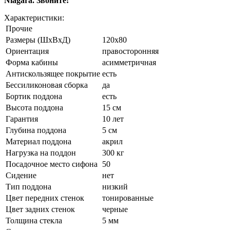
Niagara. Звоните!
Характеристики:
Прочие
Размеры (ШхВхД)
120x80
Ориентация
правосторонняя
Форма кабины
асимметричная
Антискользящее покрытие
есть
Беcсиликоновая сборка
да
Бортик поддона
есть
Высота поддона
15 см
Гарантия
10 лет
Глубина поддона
5 см
Материал поддона
акрил
Нагрузка на поддон
300 кг
Посадочное место сифона
50
Сидение
нет
Тип поддона
низкий
Цвет передних стенок
тонированные
Цвет задних стенок
черные
Толщина стекла
5 мм