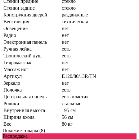
Стенки предние
стекло
Стенки задние
стекло
Конструкция дверей
раздвижные
Вентиляция
техническая
Освещение
нет
Радио
нет
Электронная панель
нет
Ручная лейка
есть
Тропический душ
есть
Гидромассаж
нет
Массаж ног
нет
Артикул
E120/80/13R/TN
Зеркало
нет
Полочка
есть
Центральная панель
есть пластик
Ролики
стальные
Внутренняя высота
195 см
Ширина входа
56 см
Вес
80 кг
Похожие товары (8)
Распродажа