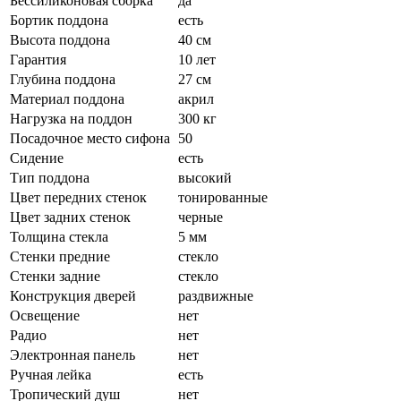
Беcсиликоновая сборка
да
Бортик поддона
есть
Высота поддона
40 см
Гарантия
10 лет
Глубина поддона
27 см
Материал поддона
акрил
Нагрузка на поддон
300 кг
Посадочное место сифона
50
Сидение
есть
Тип поддона
высокий
Цвет передних стенок
тонированные
Цвет задних стенок
черные
Толщина стекла
5 мм
Стенки предние
стекло
Стенки задние
стекло
Конструкция дверей
раздвижные
Освещение
нет
Радио
нет
Электронная панель
нет
Ручная лейка
есть
Тропический душ
нет