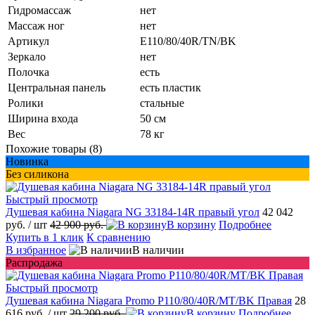
Гидромассаж
нет
Массаж ног
нет
Артикул
E110/80/40R/TN/BK
Зеркало
нет
Полочка
есть
Центральная панель
есть пластик
Ролики
стальные
Ширина входа
50 см
Вес
78 кг
Похожие товары (8)
Новинка
Без силикона
Быстрый просмотр
Душевая кабина Niagara NG 33184-14R правый угол
42 042
руб.
/ шт
42 900 руб.
В корзину
Подробнее
Купить в 1 клик
К сравнению
В избранное
В наличии
Распродажа
Быстрый просмотр
Душевая кабина Niagara Promo P110/80/40R/MT/BK Правая
28
616 руб.
/ шт
29 200 руб.
В корзину
Подробнее