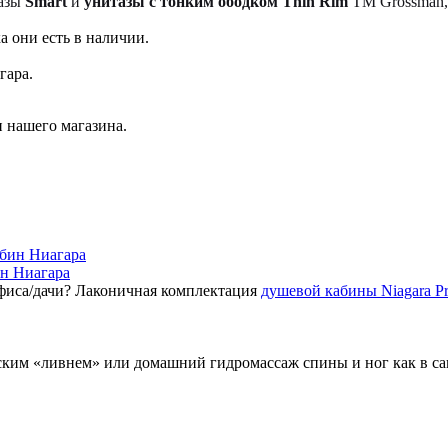
тазы
Smart
и
унитазы с тонким ободком Thin Rim
TM Grossman, 
а они есть в наличии.
гара.
 нашего магазина.
ин Ниагара
фиса/дачи? Лаконичная комплектация
душевой кабины Niagara P
ским «ливнем» или домашний гидромассаж спины и ног как в с