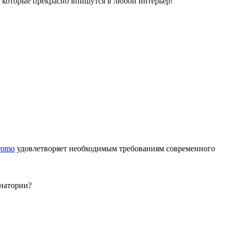
которые прекрасно впишутся в любой интерьер!
romo
удовлетворяет необходимым требованиям современного
анатории?