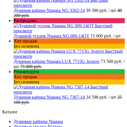
Быстрый
просмотр
Душевая кабина Niagara NG 3302-14
39 396 руб.
/ шт
40
200 руб.
Распродажа
Быстрый
просмотр
Душевой уголок Niagara NG 009-14QT
15 000 руб.
/ шт
Хит продаж
Без силикона
Быстрый
просмотр
Душевая кабина Niagara LUX 7715G Золото
73 500 руб.
/
шт
75 000 руб.
Рекомендуем
Хит продаж
Без силикона
Быстрый
просмотр
Душевая кабина Niagara NG 7307-14
24 598 руб.
/ шт
25
100 руб.
Каталог
Душевые кабины Niagara
Душевые уголки Niagara