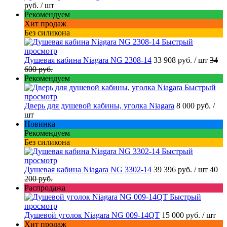
руб.
/ шт
Рекомендуем
Хит продаж
Без силикона
Быстрый
просмотр
Душевая кабина Niagara NG 2308-14
33 908 руб.
/ шт
34
600 руб.
Рекомендуем
Быстрый
просмотр
Дверь для душевой кабины, уголка Niagara
8 000 руб.
/
шт
Новинка
Рекомендуем
Без силикона
Быстрый
просмотр
Душевая кабина Niagara NG 3302-14
39 396 руб.
/ шт
40
200 руб.
Распродажа
Быстрый
просмотр
Душевой уголок Niagara NG 009-14QT
15 000 руб.
/ шт
Хит продаж