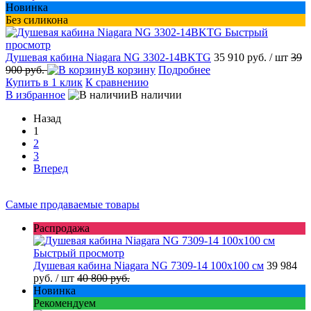
Новинка
Без силикона
Быстрый
просмотр
Душевая кабина Niagara NG 3302-14BKTG
35 910 руб.
/ шт
39
900 руб.
В корзину
Подробнее
Купить в 1 клик
К сравнению
В избранное
В наличии
Назад
1
2
3
Вперед
Самые продаваемые товары
Распродажа
Быстрый просмотр
Душевая кабина Niagara NG 7309-14 100x100 см
39 984
руб.
/ шт
40 800 руб.
Новинка
Рекомендуем