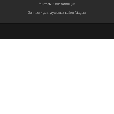
Унитазы и инсталляции
Запчасти для душевых кабин Niagara